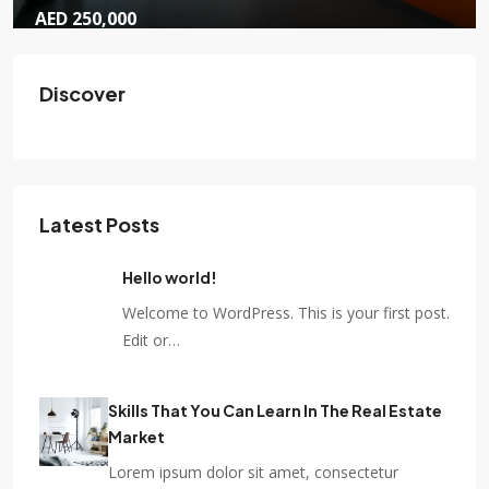
AED 250,000
Indigo Icon: Prime Office Space in JLT with
Discover
Conference Room
Indigo Icon, JLT Cluster F, Emirates Hills, Dubai, United Arab
Emirates
1,667
sqft
Latest Posts
Hello world!
Welcome to WordPress. This is your first post.
Edit or…
Skills That You Can Learn In The Real Estate
Market
Lorem ipsum dolor sit amet, consectetur