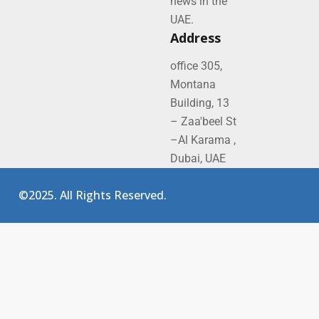
news in the
UAE.
Address
office 305,
Montana
Building, 13
– Zaa'beel St
–Al Karama ,
Dubai, UAE
©2025. All Rights Reserved.