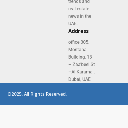
trends and
real estate
news in the
UAE.
Address
office 305,
Montana
Building, 13
– Zaa'beel St
–Al Karama ,
Dubai, UAE
©2025. All Rights Reserved.