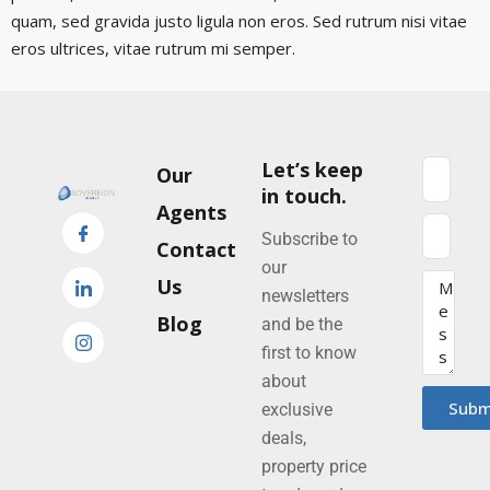
quam, sed gravida justo ligula non eros. Sed rutrum nisi vitae
eros ultrices, vitae rutrum mi semper.
Let’s keep
Our
in touch.
Agents
Subscribe to
Contact
our
Us
newsletters
Blog
and be the
first to know
about
Subm
exclusive
deals,
property price