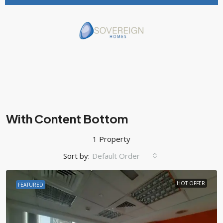
With Content Bottom
1 Property
Sort by:
Default Order
HOT OFFER
FEATURED