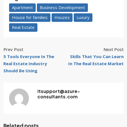
Apartment
Business Development
House for families
Houzez
Luxury
Real Estate
Prev Post
Next Post
5 Tools Everyone In The
Skills That You Can Learn
Real Estate Industry
In The Real Estate Market
Should Be Using
itsupport@azure-
consultants.com
Related posts