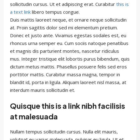
sollicitudin cursus. Ut et adipiscing erat. Curabitur
this is
a text link
libero tempus congue.
Duis mattis laoreet neque, et ornare neque sollicitudin
at. Proin sagittis dolor sed mi elementum pretium.
Donec et justo ante. Vivamus egestas sodales est, eu
rhoncus urna semper eu. Cum sociis natoque penatibus
et magnis dis parturient montes, nascetur ridiculus
mus. Integer tristique elit lobortis purus bibendum, quis
dictum metus mattis. Phasellus posuere felis sed eros
porttitor mattis. Curabitur massa magna, tempor in
blandit id, porta in ligula. Aliquam laoreet nisl massa, at
interdum mauris sollicitudin et.
Quisque this is a link nibh facilisis
at malesuada
Nullam tempus sollicitudin cursus. Nulla elit mauris,
volutpat eu varius malesuada, pulvinar eu ligula. Ut et