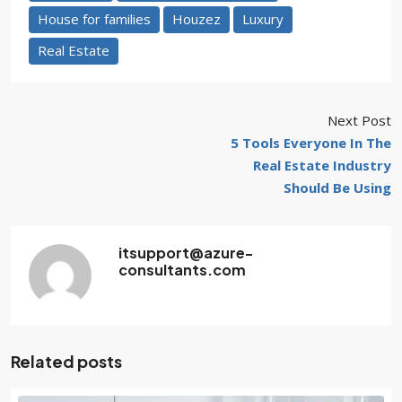
House for families
Houzez
Luxury
Real Estate
Next Post
5 Tools Everyone In The
Real Estate Industry
Should Be Using
itsupport@azure-
consultants.com
Related posts