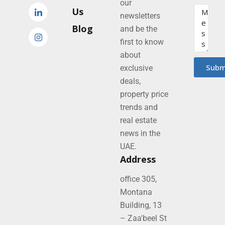
our
Us
newsletters
Blog
and be the
first to know
about
Subm
exclusive
deals,
property price
trends and
real estate
news in the
UAE.
Address
office 305,
Montana
Building, 13
– Zaa'beel St